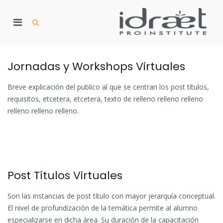
Skip
to
Primary
content
Show
Search
Menu
Form
p
for
I
pr
Mobile
Jornadas y Workshops Virtuales
Breve explicación del publico al que se centran los post títulos,
requisitos, etcetera, etcetera, texto de relleno relleno relleno
relleno relleno relleno.
Post Títulos Virtuales
Son las instancias de post título con mayor jerarquía conceptual.
El nivel de profundización de la temática permite al alumno
especializarse en dicha área. Su duración de la capacitación