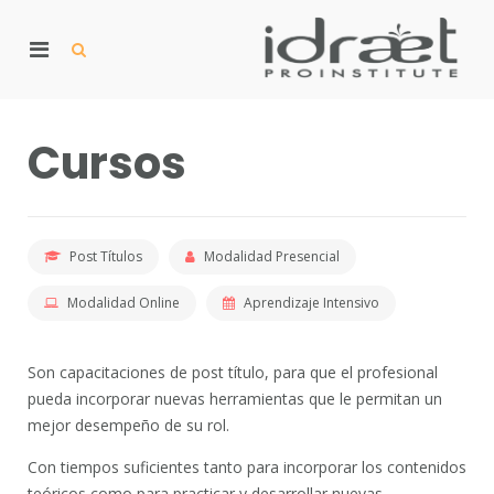
Skip
to
Primary
content
Show
Search
Menu
Form
p
for
I
pr
Mobile
Cursos
Post Títulos
Modalidad Presencial
Modalidad Online
Aprendizaje Intensivo
Son capacitaciones de post título, para que el profesional
pueda incorporar nuevas herramientas que le permitan un
mejor desempeño de su rol.
Con tiempos suficientes tanto para incorporar los contenidos
teóricos como para practicar y desarrollar nuevas