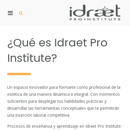
Skip
to
Primary
content
Show
Search
Menu
Form
p
for
I
pr
Mobile
¿Qué es Idraet Pro
Institute?
Un espacio innovador para formarte como profesional de la
estética de una manera dinámica e integral. Con momentos
suficientes para desplegar tus habilidades prácticas y
desarrollar las herramientas conceptuales que te permitirán
una inserción laboral competitiva.
Procesos de enseñanza y aprendizaje en Idraet Pro Institute: