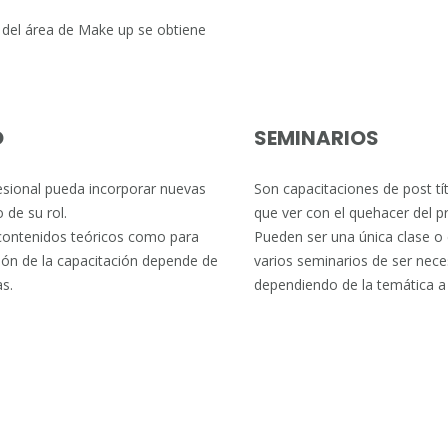
 del área de Make up se obtiene
O
SEMINARIOS
fesional pueda incorporar nuevas
Son capacitaciones de post tí
de su rol.
que ver con el quehacer del pr
 contenidos teóricos como para
Pueden ser una única clase o 
ción de la capacitación depende de
varios seminarios de ser nece
as.
dependiendo de la temática a 